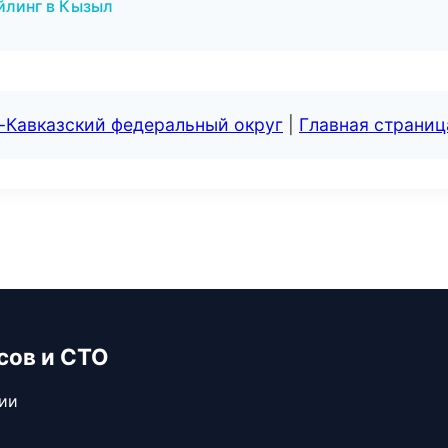
ейлинг в Кызыл
-Кавказский федеральный округ
|
Главная страниц
сов и СТО
сии