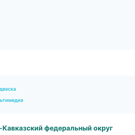
двеска
льтимедиа
о-Кавказский федеральный округ