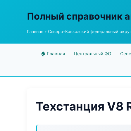
Полный справочник а
Главная
»
Северо-Кавказский федеральный окру
🏠 Главная
Центральный ФО
Севе
Техстанция V8 