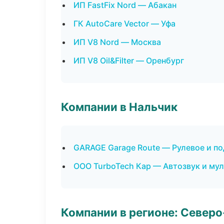
ИП FastFix Nord — Абакан
ГК AutoCare Vector — Уфа
ИП V8 Nord — Москва
ИП V8 Oil&Filter — Оренбург
Компании в Нальчик
GARAGE Garage Route — Рулевое и по
ООО TurboTech Кар — Автозвук и му
Компании в регионе: Север