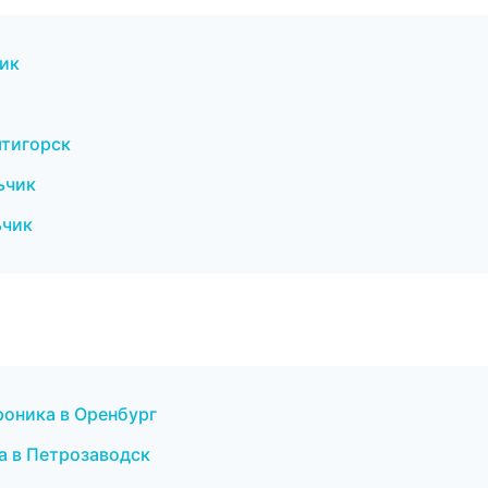
чик
ятигорск
ьчик
ьчик
троника в Оренбург
а в Петрозаводск