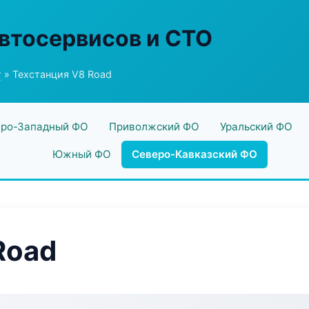
втосервисов и СТО
г
» Техстанция V8 Road
ро-Западный ФО
Приволжский ФО
Уральский ФО
Южный ФО
Северо-Кавказский ФО
Road