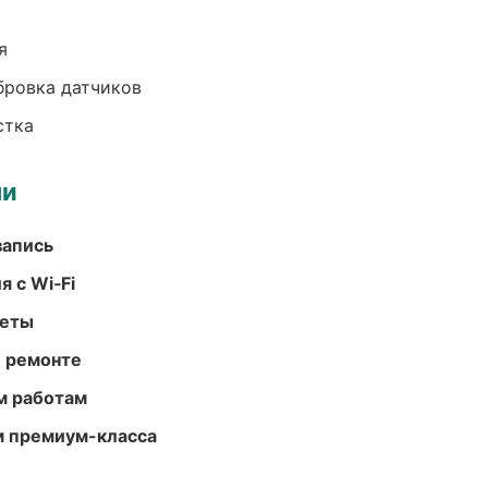
я
ибровка датчиков
стка
ми
запись
 с Wi‑Fi
меты
и ремонте
м работам
м премиум-класса