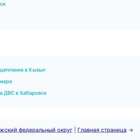
вск
 сцепление в Кызыл
амара
ка ДВС в Хабаровск
лжский федеральный округ
|
Главная страница
→