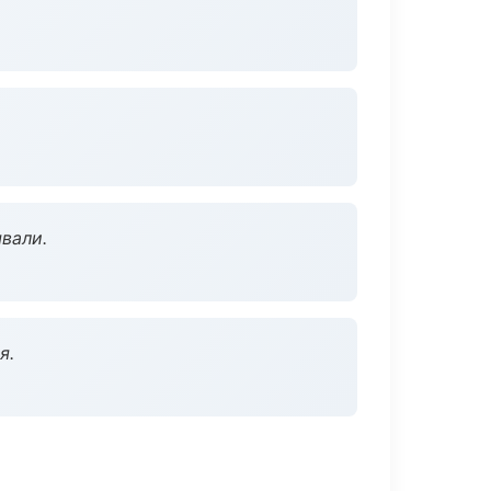
вали.
я.