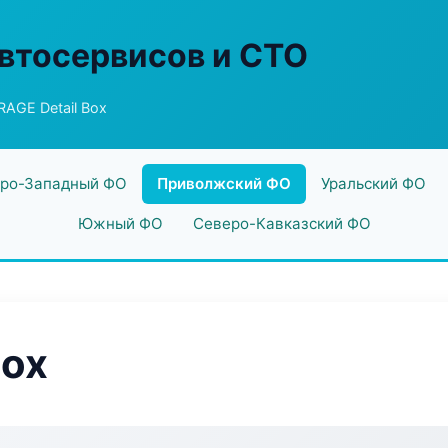
втосервисов и СТО
AGE Detail Box
ро-Западный ФО
Приволжский ФО
Уральский ФО
Южный ФО
Северо-Кавказский ФО
Box