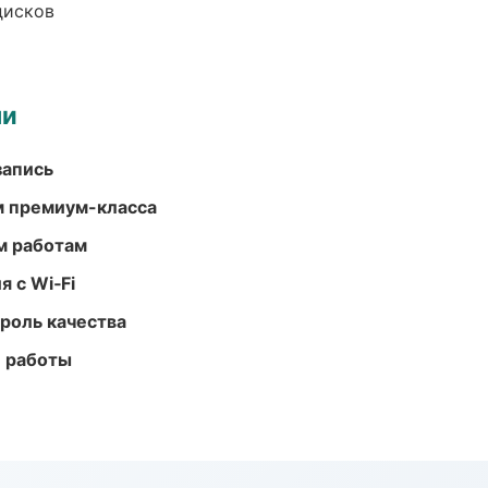
дисков
ми
запись
м премиум-класса
м работам
 с Wi‑Fi
роль качества
е работы