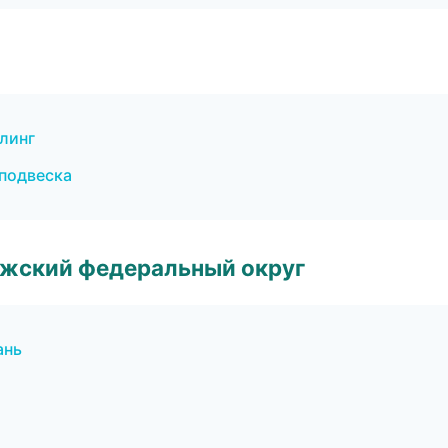
линг
 подвеска
лжский федеральный округ
ань