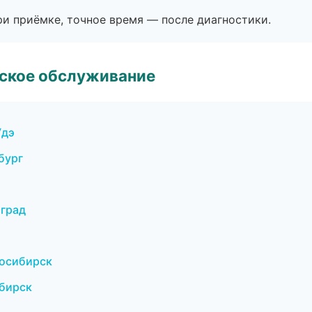
и приёмке, точное время — после диагностики.
еское обслуживание
Удэ
бург
оград
восибирск
ибирск