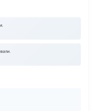
я.
вали.