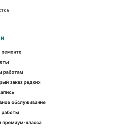
стка
ми
и ремонте
меты
м работам
рый заказ редких
запись
вное обслуживание
е работы
м премиум-класса