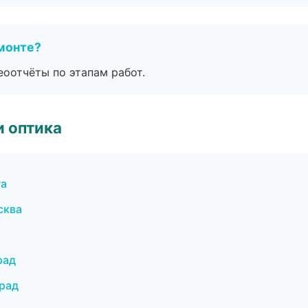
монте?
еоотчёты по этапам работ.
и оптика
га
сква
рад
град