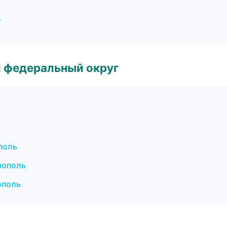
г
 федеральный округ
р
поль
рополь
ополь