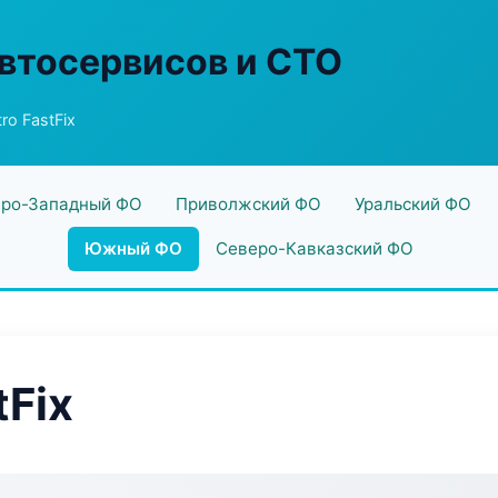
втосервисов и СТО
ro FastFix
ро-Западный ФО
Приволжский ФО
Уральский ФО
Южный ФО
Северо-Кавказский ФО
tFix