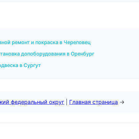
овной ремонт и покраска в Череповец
становка допоборудования в Оренбург
одвеска в Сургут
ский федеральный округ
|
Главная страница
→