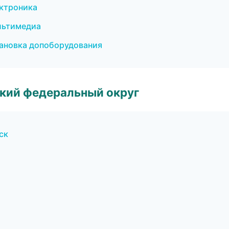
ектроника
ультимедиа
ановка допоборудования
ский федеральный округ
ск