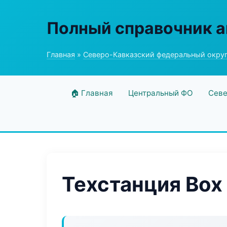
Полный справочник а
Главная
»
Северо-Кавказский федеральный окру
🏠 Главная
Центральный ФО
Севе
Техстанция Box 