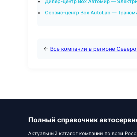
Дилер-центр Box Автомир — Электри
Сервис-центр Box AutoLab — Трансми
←
Все компании в регионе Северо
Полный справочник автосерви
Актуальный каталог компаний по всей Рос