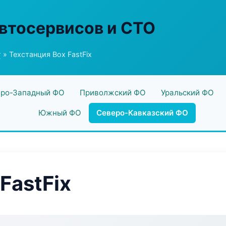
втосервисов и СТО
г
» Техстанция Box FastFix
ро-Западный ФО
Приволжский ФО
Уральский ФО
Южный ФО
Северо-Кавказский ФО
FastFix