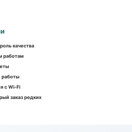
ми
роль качества
м работам
меты
е работы
 с Wi‑Fi
рый заказ редких