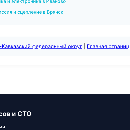
ка и электроника в Иваново
ссия и сцепление в Брянск
-Кавказский федеральный округ
|
Главная страниц
сов и СТО
сии