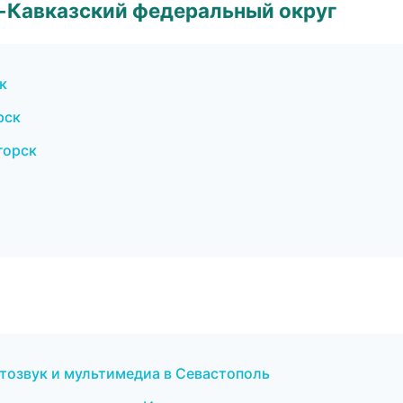
о-Кавказский федеральный округ
к
рск
горск
втозвук и мультимедиа в Севастополь