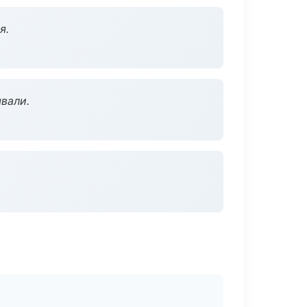
я.
вали.