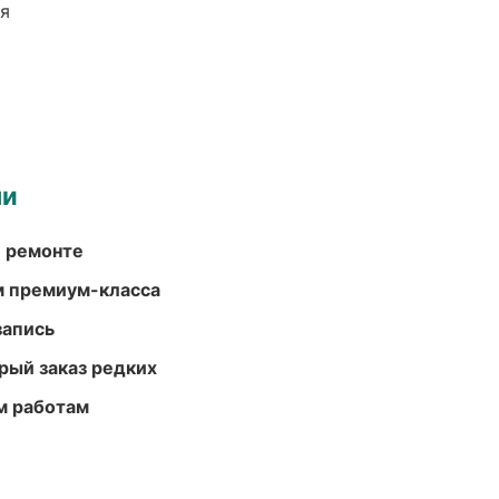
ия
ми
и ремонте
м премиум-класса
запись
рый заказ редких
м работам