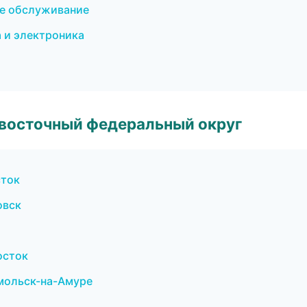
ое обслуживание
а и электроника
евосточный федеральный округ
сток
овск
осток
мольск-на-Амуре