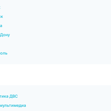
к
ск
га
-Дону
поль
стика ДВС
 мультимедиа